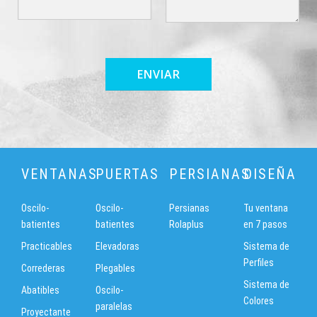
VENTANAS
PUERTAS
PERSIANAS
DISEÑA
Oscilo-
Oscilo-
Persianas
Tu ventana
batientes
batientes
Rolaplus
en 7 pasos
Practicables
Elevadoras
Sistema de
Perfiles
Correderas
Plegables
Sistema de
Abatibles
Oscilo-
Colores
paralelas
Proyectante