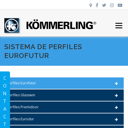
Skip to content
01 998 887 8409
|
info@ventanasdepvccancun.com
|
Menu
SISTEMA DE PERFILES
EUROFUTUR
C
Perfiles Eurofutur
O
N
Perfiles Glasswin
T
Perfiles Premidoor
A
C
Perfiles Eurodur
T